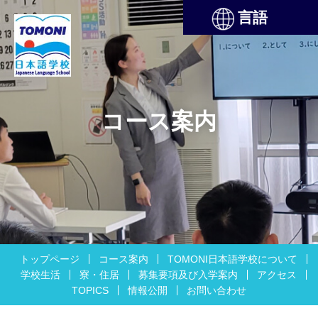
言語
コース案内
トップページ
コース案内
TOMONI日本語学校について
学校生活
寮・住居
募集要項及び入学案内
アクセス
TOPICS
情報公開
お問い合わせ