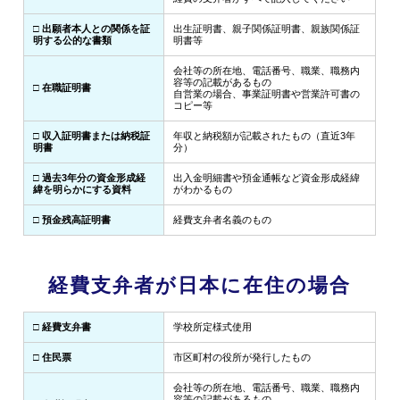
□ 出願者本人との関係を証
出生証明書、親子関係証明書、親族関係証
明する公的な書類
明書等
会社等の所在地、電話番号、職業、職務内
容等の記載があるもの
□ 在職証明書
自営業の場合、事業証明書や営業許可書の
コピー等
□ 収入証明書または納税証
年収と納税額が記載されたもの（直近3年
明書
分）
□ 過去3年分の資金形成経
出入金明細書や預金通帳など資金形成経緯
緯を明らかにする資料
がわかるもの
□ 預金残高証明書
経費支弁者名義のもの
経費支弁者が日本に在住の場合
□ 経費支弁書
学校所定様式使用
□ 住民票
市区町村の役所が発行したもの
会社等の所在地、電話番号、職業、職務内
容等の記載があるもの