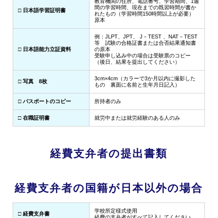
教育機関の住所、電話番号、学習期間、1週
間の学習時間、現在までの既習時間が書か
□ 日本語学習証明書
れたもの（学習時間150時間以上が必要）
原本
例：JLPT、JPT、 J－TEST 、NAT－TEST
等 試験の合格証書または合否結果通知書
□ 日本語能力立証資料
の原本
受験申し込み中の場合は受験票のコピー
（後日、結果を提出してください）
3cm×4cm（カラーで3か月以内に撮影した
□ 写真 8枚
もの 裏面に名前と生年月日記入）
□ パスポートのコピー
所持者のみ
□ 在職証明書
就労中または就労経験のある人のみ
経費支弁者の提出書類
経費支弁者の国籍が日本以外の場合
学校所定様式使用
□ 経費支弁書
経費の支弁者がすべて記入してください