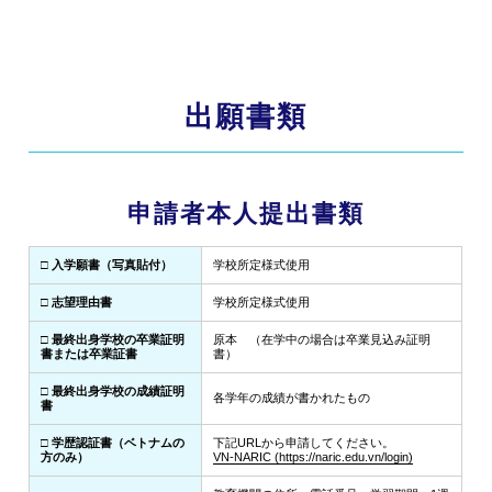
出願書類
申請者本人提出書類
□ 入学願書（写真貼付）
学校所定様式使用
□ 志望理由書
学校所定様式使用
□ 最終出身学校の卒業証明
原本 （在学中の場合は卒業見込み証明
書または卒業証書
書）
□ 最終出身学校の成績証明
各学年の成績が書かれたもの
書
□ 学歴認証書（ベトナムの
下記URLから申請してください。
方のみ）
VN-NARIC (https://naric.edu.vn/login)