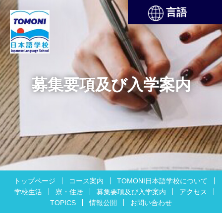
言語
募集要項及び入学案内
トップページ
コース案内
TOMONI日本語学校について
学校生活
寮・住居
募集要項及び入学案内
アクセス
TOPICS
情報公開
お問い合わせ